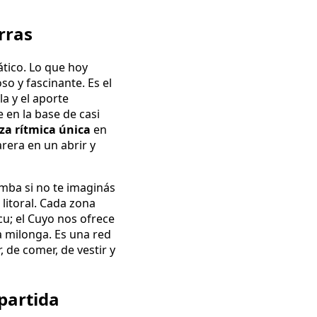
rras
ático. Lo que hoy
so y fascinante. Es el
la y el aporte
e en la base de casi
za rítmica única
en
rera en un abrir y
mba si no te imaginás
litoral. Cada zona
cu; el Cuyo nos ofrece
la milonga. Es una red
, de comer, de vestir y
mpartida