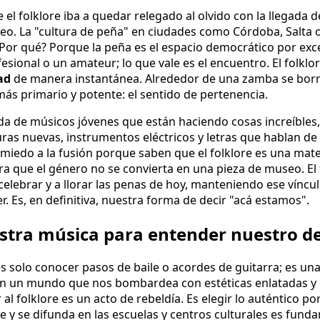
l folklore iba a quedar relegado al olvido con la llegada de
eo. La "cultura de peña" en ciudades como Córdoba, Salta 
Por qué? Porque la peña es el espacio democrático por exce
esional o un amateur; lo que vale es el encuentro. El folklo
ad
de manera instantánea. Alrededor de una zamba se borra
s primario y potente: el sentido de pertenencia.
 de músicos jóvenes que están haciendo cosas increíbles, 
ras nuevas, instrumentos eléctricos y letras que hablan d
 miedo a la fusión porque saben que el folklore es una mater
ra que el género no se convierta en una pieza de museo. El 
celebrar y a llorar las penas de hoy, manteniendo ese víncu
er. Es, en definitiva, nuestra forma de decir "acá estamos".
stra música para entender nuestro d
es solo conocer pasos de baile o acordes de guitarra; es u
En un mundo que nos bombardea con estéticas enlatadas y
al folklore es un acto de rebeldía. Es elegir lo auténtico por
e y se difunda en las escuelas y centros culturales es fund