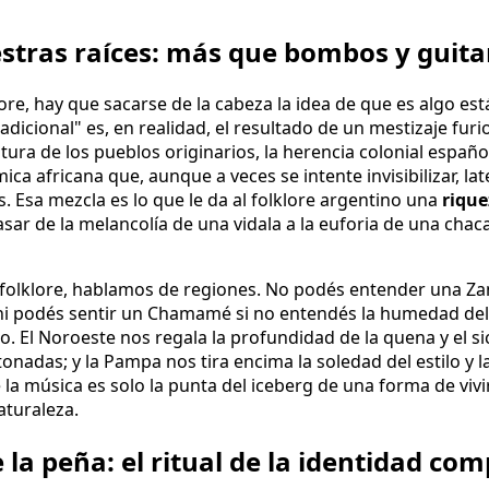
stras raíces: más que bombos y guita
ore, hay que sacarse de la cabeza la idea de que es algo est
cional" es, en realidad, el resultado de un mestizaje furio
tura de los pueblos originarios, la herencia colonial españo
ica africana que, aunque a veces se intente invisibilizar, lat
. Esa mezcla es lo que le da al folklore argentino una
rique
sar de la melancolía de una vidala a la euforia de una chaca
olklore, hablamos de regiones. No podés entender una Za
ni podés sentir un Chamamé si no entendés la humedad del 
io. El Noroeste nos regala la profundidad de la quena y el si
tonadas; y la Pampa nos tira encima la soledad del estilo y 
la música es solo la punta del iceberg de una forma de vivir
aturaleza.
 la peña: el ritual de la identidad co